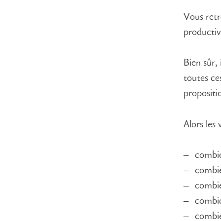
Vous retr
productiv
Bien sûr,
toutes ce
propositio
Alors les 
combie
combie
combie
combie
combie