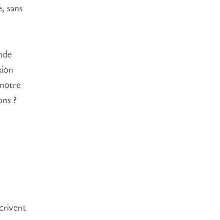
, sans
nde
xion
 notre
ons ?
crivent