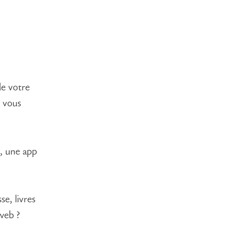
de votre
i vous
, une app
e, livres
web ?