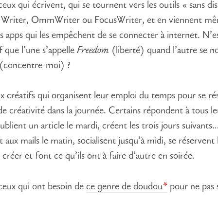
eux qui écrivent, qui se tournent vers les outils « sans di
iA Writer, OmmWriter ou FocusWriter, et en viennent m
des apps qui les empêchent de se connecter à internet. N’es
if que l’une s’appelle
Freedom
(liberté) quand l’autre se
(concentre-moi) ?
x créatifs qui organisent leur emploi du temps pour se ré
de créativité dans la journée. Certains répondent à tous le
publient un article le mardi, créent les trois jours suivant
aux mails le matin, socialisent jusqu’à midi, se réservent 
créer et font ce qu’ils ont à faire d’autre en soirée.
ceux qui ont besoin de
ce genre de doudou
pour ne pas s