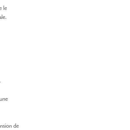
 le
le.
.
 une
nsion de