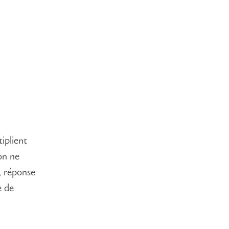
iplient
on ne
, réponse
e de