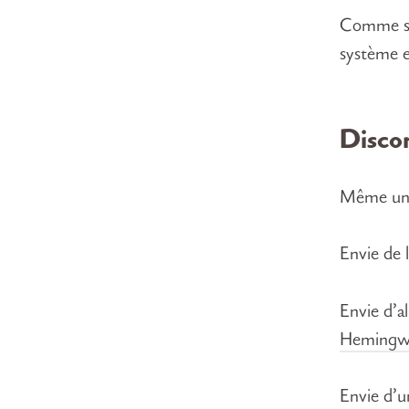
Comme s’
système e
Disco
Même u
Envie de 
Envie d’a
Hemingw
Envie d’u