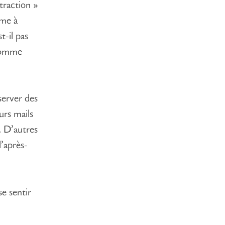
straction »
ême à
t-il pas
 nomme
server des
urs mails
s… D’autres
l’après-
e sentir