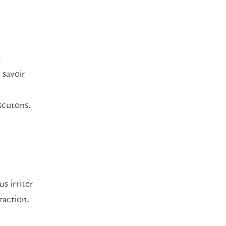
s
 savoir
scutons.
s irriter
raction.