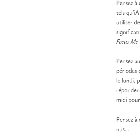
Pensez à c
tels qu’
utiliser 
significat
Focus Me
Pensez au
périodes 
le lundi, 
répondent 
midi pour 
Pensez à 
nus…