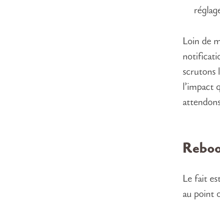
réglage
Loin de m
notificat
scrutons 
l’impact 
attendons
Rebo
Le fait e
au point 