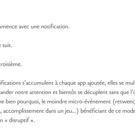
mence avec une notification.
 suit.
troisième.
ifications s’accumulent à chaque app ajoutée, elles se mult
nder notre attention et bientôt se décuplent sans que l’
e bien pourquoi, le moindre micro-événement (retweet
, accomplissement dans un jeu…) bénéficiant de ce mod
n « disruptif ».