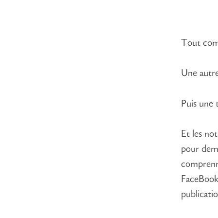
Tout com
Une autre
Puis une 
Et les not
pour dema
comprenn
FaceBook
publicatio