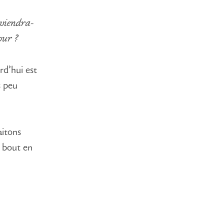
eviendra-
our ?
rd’hui est
s peu
aitons
e bout en