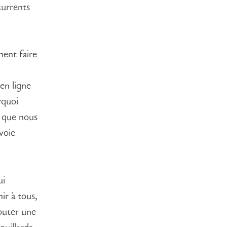
currents
ment faire
en ligne
rquoi
e que nous
 voie
ui
ir à tous,
outer une