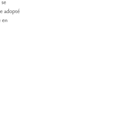
 se
re adopté
e en