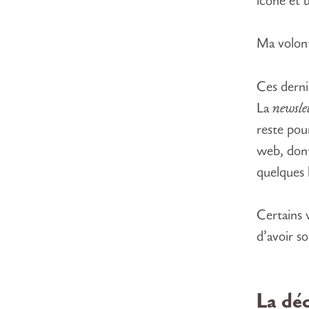
icône et
Ma volont
Ces derni
La
newsle
reste pou
web, dont
quelques 
Certains 
d’avoir s
La déc