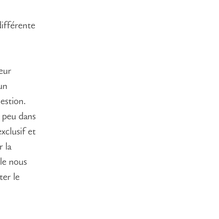
différente
leur
 un
estion.
à peu dans
xclusif et
 la
lle nous
ter le