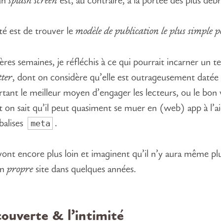
 un
splash screen
est, au contraire, à la portée des plus débr
é est de trouver le
modèle de publication le plus simple po
ères semaines, je réfléchis à ce qui pourrait incarner un t
tter
, dont on considère qu’elle est outrageusement datée
rtant le meilleur moyen d’engager les lecteurs, ou le bon v
 on sait qu’il peut quasiment se muer en (web) app à l’a
meta
balises
.
vont encore plus loin et imaginent qu’il n’y aura même pl
on
propre
site dans quelques années.
ouverte & l’intimité