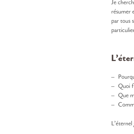
Je cherch
résumer e
par tous 
particulie
L’éter
Pourqu
Quoi f
Que mo
Commen
L’éternel