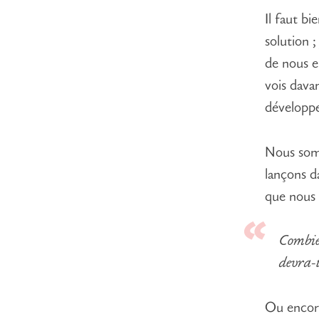
Il faut b
solution 
de nous en
vois dava
développe
Nous somm
lançons d
que nous 
Combien
devra-t-
Ou enco