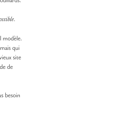
ouillards.
ssible
.
el modèle.
 mais qui
ieux site
ide de
us besoin