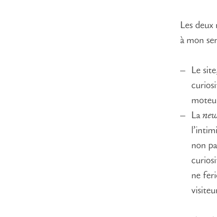
Les deux 
à mon sen
Le site
curiosi
moteur
La
new
l’inti
non pa
curios
ne feri
visite