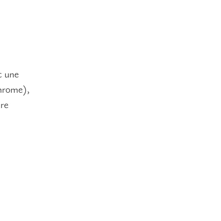
c une
Chrome),
ure