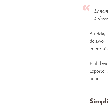
Le nomb
t-il un
Au-delà, l
de savoir
intéressé
Et il devi
apporter 
bout.
Simpli