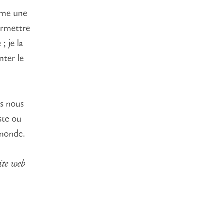
omme une
ermettre
; je la
ter le
s nous
ste ou
 monde.
ite web