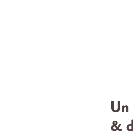
Un 
& d