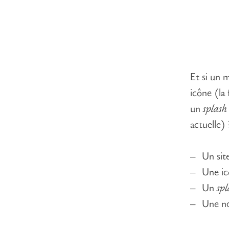
Et si un 
icône (l
un
splash
actuelle) 
Un sit
Une i
Un
spl
Une no