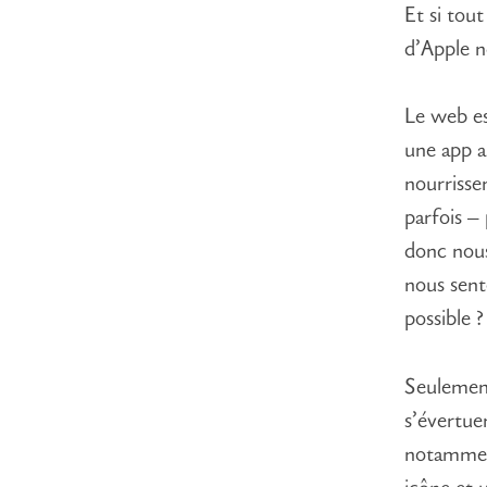
Et si tou
d’Apple ne
Le web e
une app a
nourrisse
parfois –
donc nous
nous sento
possible ?
Seulemen
s’évertuen
notamment