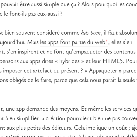
t pouvait être aussi simple que ça ? Alors pourquoi les con
 le font-ils pas eux-aussi ?
st bien souvent considéré comme
has been
, il faut absolu
ujourd’hui. Mais
les apps font partie du web
, elles s’en
nt, s’en inspirent et ne font qu’empaqueter des contenus 
 pensons aux apps dites « hybrides » et leur HTML5. Pou
 imposer cet artefact du présent ? « Appaqueter » parc
ns obligés de le faire, parce que cela nous paraît la seule
t, une app demande des moyens. Et même les services q
t à en simplifier la création pourraient bien ne pas conven
 aux plus petits des éditeurs. Cela implique un coût ; aj