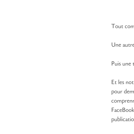
Tout com
Une autre
Puis une 
Et les not
pour dema
comprenn
FaceBook
publicatio