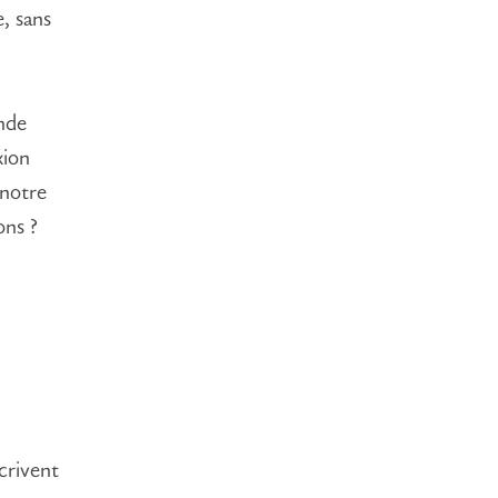
, sans
nde
xion
 notre
ons ?
crivent