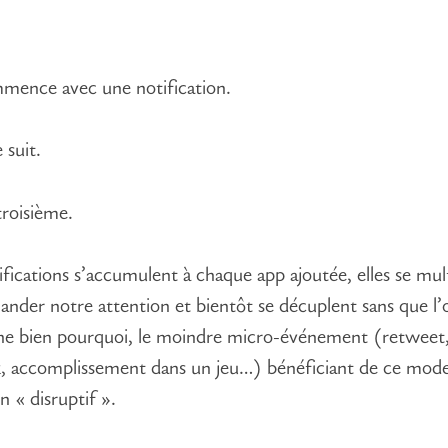
mence avec une notification.
 suit.
troisième.
ifications s’accumulent à chaque app ajoutée, elles se mult
nder notre attention et bientôt se décuplent sans que l’
e bien pourquoi, le moindre micro-événement (retweet
, accomplissement dans un jeu…) bénéficiant de ce mod
n « disruptif ».