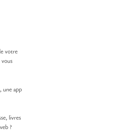
de votre
i vous
, une app
e, livres
web ?