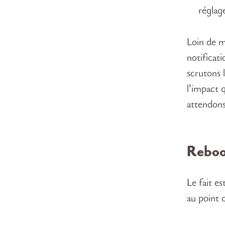
réglage
Loin de m
notificat
scrutons 
l’impact 
attendons
Rebo
Le fait e
au point 