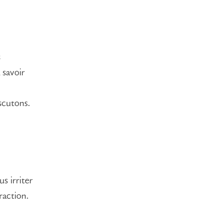
s
 savoir
scutons.
s irriter
raction.