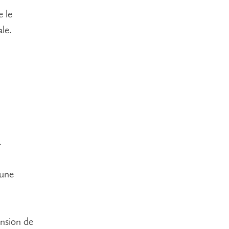
 le
le.
.
 une
nsion de