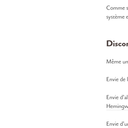
Comme s’
système e
Disco
Même u
Envie de 
Envie d’a
Hemingw
Envie d’u