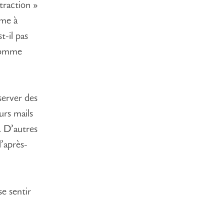
straction »
ême à
t-il pas
 nomme
server des
urs mails
s… D’autres
l’après-
e sentir