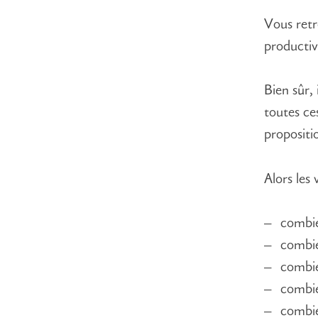
Vous retr
productiv
Bien sûr,
toutes ce
propositio
Alors les 
combie
combie
combie
combie
combie