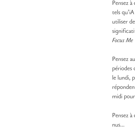
Pensez à c
tels qu’
utiliser 
significat
Focus Me
Pensez au
périodes 
le lundi, 
répondent 
midi pour 
Pensez à 
nus…