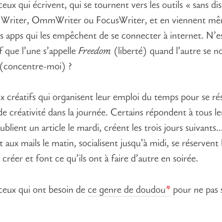
eux qui écrivent, qui se tournent vers les outils « sans di
iA Writer, OmmWriter ou FocusWriter, et en viennent m
des apps qui les empêchent de se connecter à internet. N’es
if que l’une s’appelle
Freedom
(liberté) quand l’autre se
(concentre-moi) ?
x créatifs qui organisent leur emploi du temps pour se ré
de créativité dans la journée. Certains répondent à tous le
publient un article le mardi, créent les trois jours suivant
aux mails le matin, socialisent jusqu’à midi, se réservent 
créer et font ce qu’ils ont à faire d’autre en soirée.
ceux qui ont besoin de
ce genre de doudou
pour ne pas s