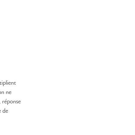
iplient
on ne
, réponse
e de