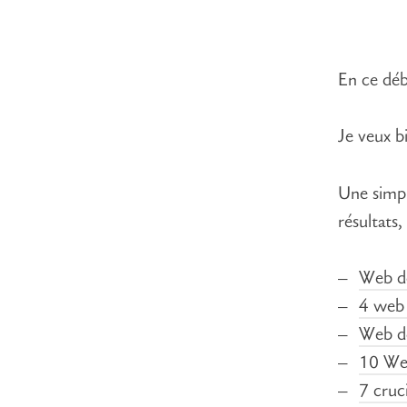
En ce déb
Je veux b
Une simp
résultats,
Web d
4 web 
Web de
10 Web
7 cruc