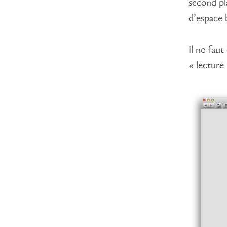
second pl
d’espace 
Il ne fau
« lecture 