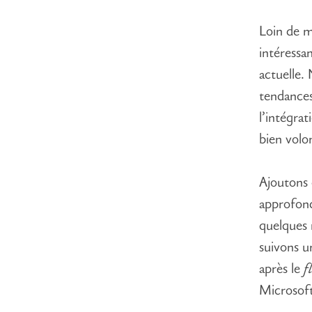
Loin de mo
intéressa
actuelle.
tendance
l’intégra
bien volo
Ajoutons 
approfond
quelques 
suivons u
après le
f
Microsof