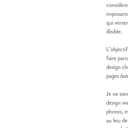
considèr
imposants
qui verse
illisible.
L’objectif
faire part
design ch
pages
lue
Je ne tie
design we
photos, e
au lieu de