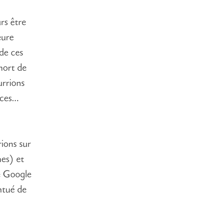
urs être
eure
de ces
mort de
urrions
nces…
ions sur
es) et
 Google
tué de