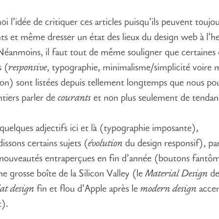
i l’idée de critiquer ces articles puisqu’ils peuvent toujo
nts et même dresser un état des lieux du design web à l’h
 Néanmoins, il faut tout de même souligner que certaines 
s (
responsive
, typographie, minimalisme/simplicité voire 
tion) sont listées depuis tellement longtemps que nous po
ntiers parler de
courants
et non plus seulement de tenda
quelques adjectifs ici et là (typographie
imposante
),
issons certains sujets (
évolution
du design responsif), par
nouveautés entraperçues en fin d’année (boutons fantôm
ne grosse boîte de la Silicon Valley (le
Material Design
de
lat design
fin et flou d’Apple après le
modern design
accen
t).