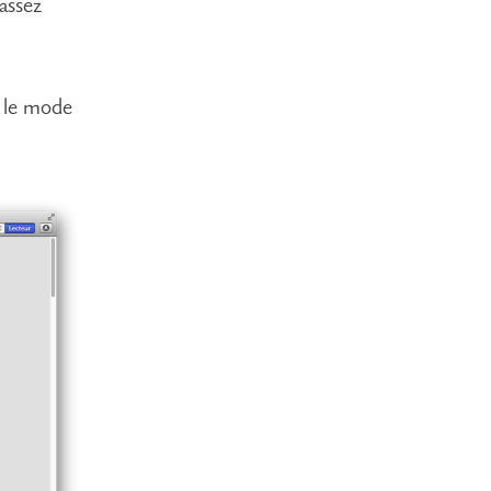
assez
r le mode