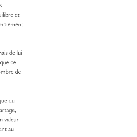
s
libre et
simplement
mais de lui
 que ce
nombre de
que du
artage,
n valeur
sent au