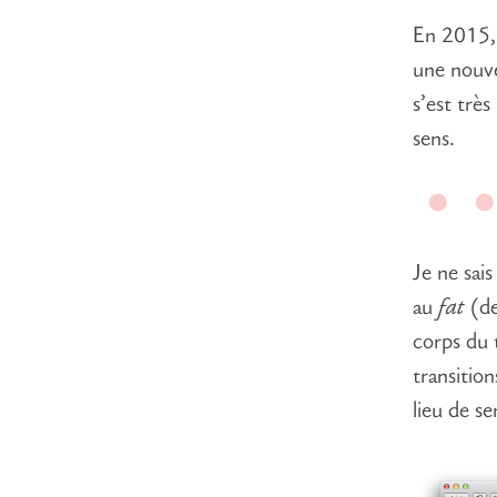
En 2015, 
une nouve
s’est trè
sens.
Je ne sai
au
fat
(de
corps du 
transitio
lieu de ser