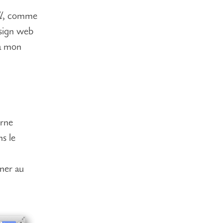
l
, comme
esign web
 à mon
urne
s le
gner au