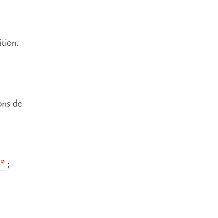
tion.
ons de
r
;