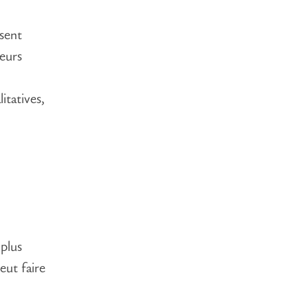
sent
leurs
itatives,
plus
eut faire