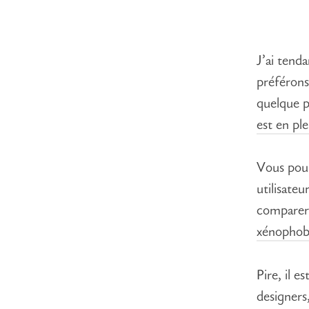
J’ai tend
préféron
quelque p
est en pl
Vous pour
utilisateu
comparer 
xénophob
Pire, il 
designers