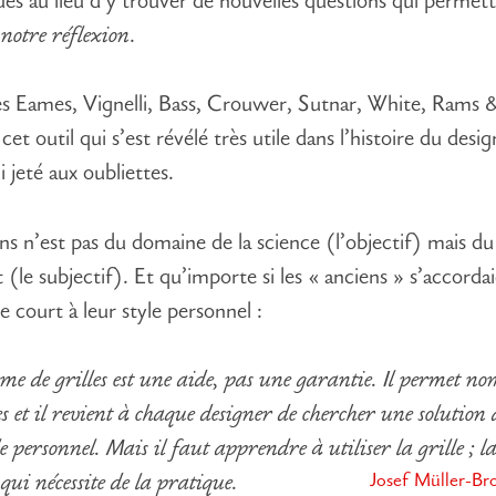
ques au lieu d’y trouver de nouvelles questions qui permet
 notre réflexion
.
es Eames, Vignelli, Bass, Crouwer, Sutnar, White, Rams 
cet outil qui s’est révélé très utile dans l’histoire du desig
i jeté aux oubliettes.
ns n’est pas du domaine de la science (l’objectif) mais du
(le subjectif). Et qu’importe si les « anciens » s’accorda
bre court à leur style personnel :
ème de grilles est une aide, pas une garantie. Il permet n
s et il revient à chaque designer de chercher une solution
le personnel. Mais il faut apprendre à utiliser la grille ; la 
Josef Müller-B
qui nécessite de la pratique.