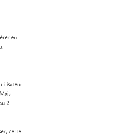
pérer en
u.
tilisateur
 Mais
eau 2
ser, cette