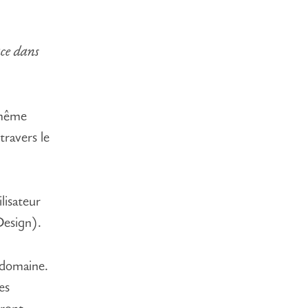
ace dans
 même
travers le
lisateur
Design).
 domaine.
es