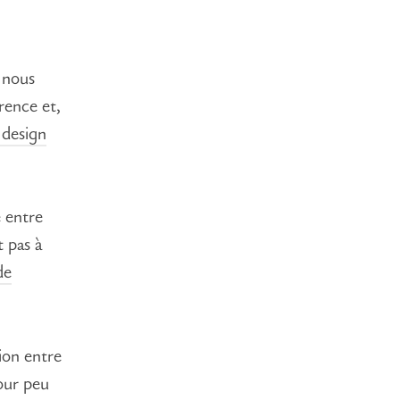
 nous
érence et,
 design
é entre
t pas à
de
ion entre
our peu