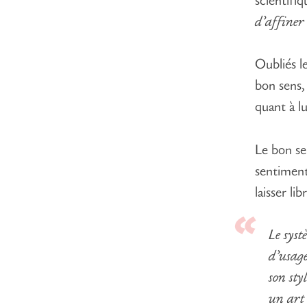
scientifi
d’affiner
Oubliés l
bon sens, 
quant à lu
Le bon se
sentiment 
laisser li
Le syst
d’usage
son sty
un art 