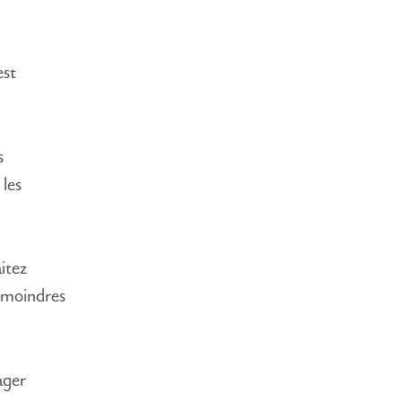
est
s
 les
itez
s moindres
ager