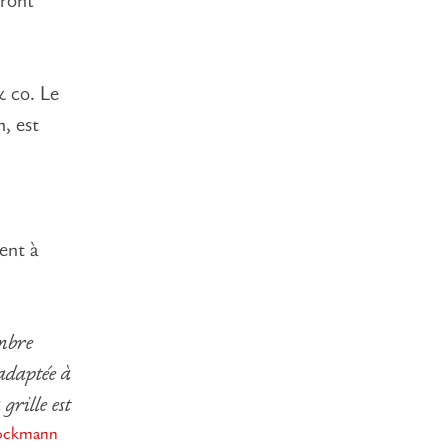
tront
& co. Le
n, est
ient à
ombre
 adaptée à
grille est
rockmann