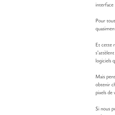
interfac
Pour tout 
quasiment
Et cette 
s’attèlen
logiciels 
Mais pens
obtenir c
pixels de 
Si nous p