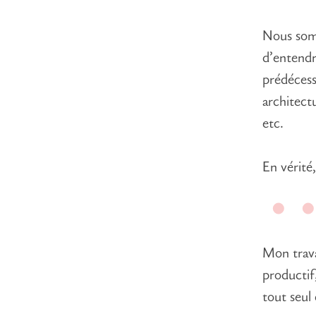
Nous somm
d’entendr
prédécesse
architect
etc.
En vérité
Mon trava
productif
tout seul