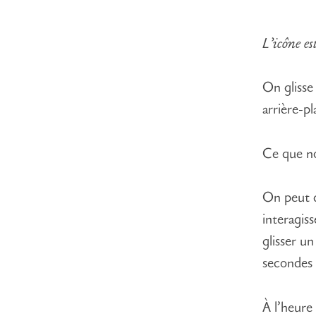
L’icône es
On glisse 
arrière-pl
Ce que no
On peut c
interagiss
glisser un
secondes 
À l’heure