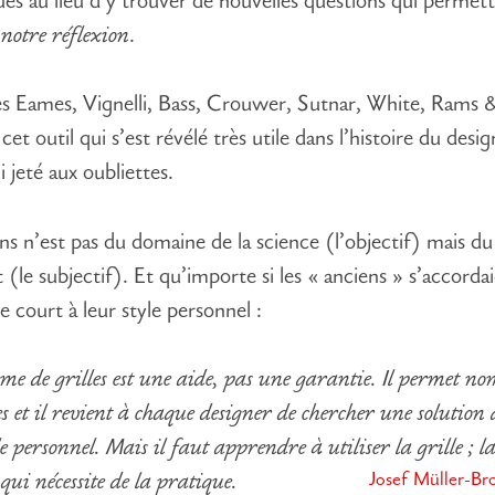
ques au lieu d’y trouver de nouvelles questions qui permet
 notre réflexion
.
es Eames, Vignelli, Bass, Crouwer, Sutnar, White, Rams 
cet outil qui s’est révélé très utile dans l’histoire du desig
i jeté aux oubliettes.
ns n’est pas du domaine de la science (l’objectif) mais du
(le subjectif). Et qu’importe si les « anciens » s’accorda
bre court à leur style personnel :
ème de grilles est une aide, pas une garantie. Il permet n
s et il revient à chaque designer de chercher une solution
le personnel. Mais il faut apprendre à utiliser la grille ; la 
Josef Müller-B
qui nécessite de la pratique.