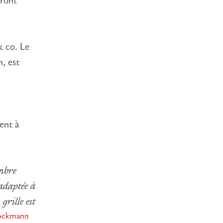
tront
& co. Le
n, est
ient à
ombre
 adaptée à
grille est
rockmann