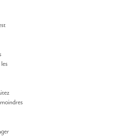
est
s
 les
itez
s moindres
ager