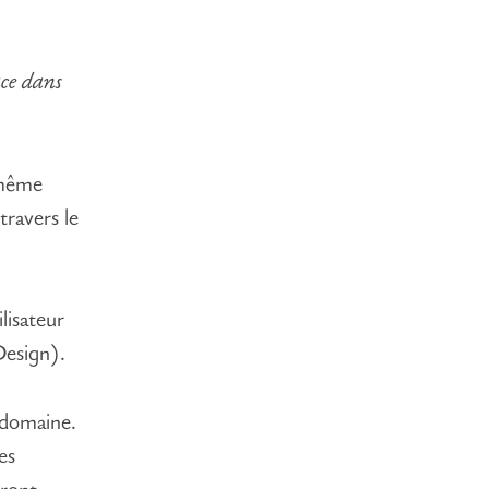
ace dans
 même
travers le
lisateur
Design).
 domaine.
es