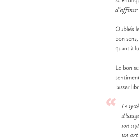
scientifi
d’affiner
Oubliés l
bon sens, 
quant à lu
Le bon se
sentiment 
laisser li
Le syst
d’usage
son sty
un art 