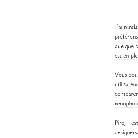
J’ai tend
préféron
quelque p
est en pl
Vous pour
utilisateu
comparer 
xénophob
Pire, il 
designers