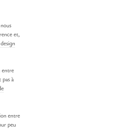
 nous
érence et,
 design
é entre
t pas à
de
ion entre
our peu