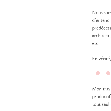
Nous somm
d’entendr
prédécesse
architect
etc.
En vérité
Mon trava
productif
tout seul