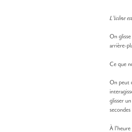
L’icône es
On glisse 
arrière-pl
Ce que no
On peut c
interagiss
glisser un
secondes 
À l’heure