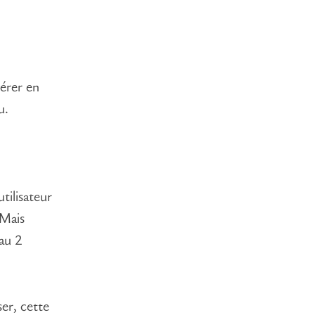
pérer en
u.
tilisateur
 Mais
eau 2
ser, cette