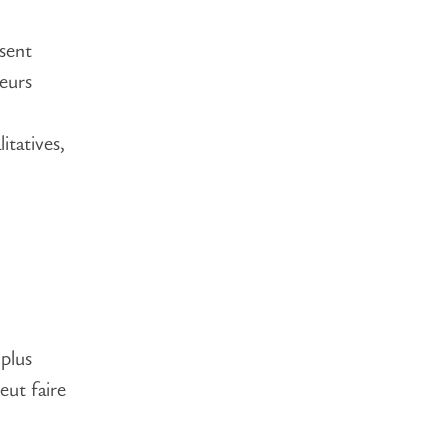
sent
leurs
itatives,
plus
eut faire