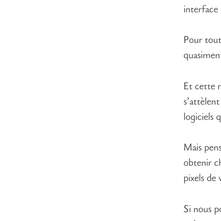
interfac
Pour tout 
quasiment
Et cette 
s’attèlen
logiciels 
Mais pens
obtenir c
pixels de 
Si nous p