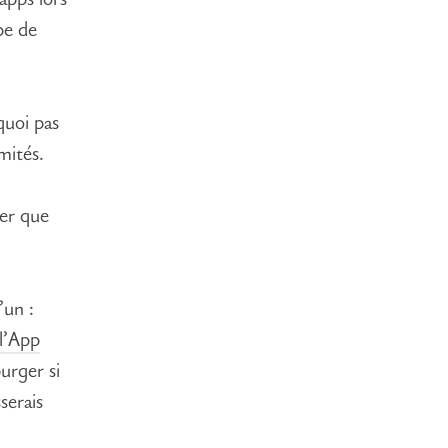
apps lors
pe de
quoi pas
mités.
der que
’un :
l’App
urger si
serais