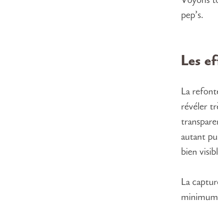
Voyons to
pep’s.
Les ef
La refont
révéler t
transpare
autant pu
bien visib
La captur
minimum