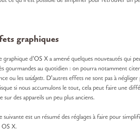
ut ce qu’il est possible de simplifier pour retrouver un p
fets graphiques
e graphique d’OS X a amené quelques nouveautés qui pe
rès gourmandes au quotidien : on pourra notamment citer
nce ou les
widgets
. D’autres effets ne sont pas à négliger
isque si nous accumulons le tout, cela peut faire une diff
le sur des appareils un peu plus anciens.
e suivante est un résumé des réglages à faire pour simplif
 OS X.