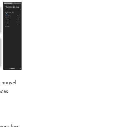
n nouvel
nces