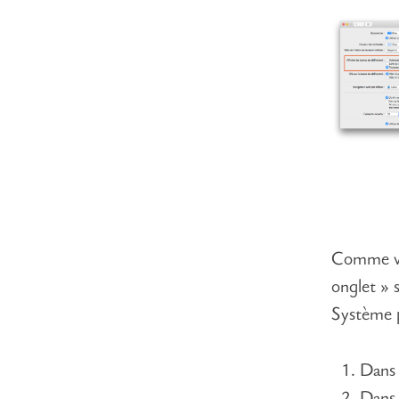
Comme vou
onglet » s
Système p
Dan