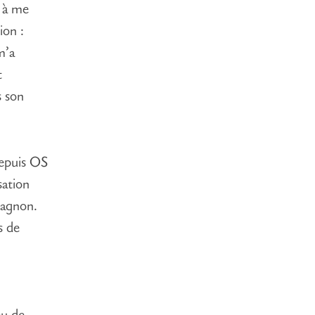
p à me
ion :
m’a
t
s son
puis OS
sation
pagnon.
s de