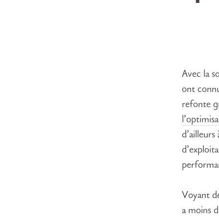
Avec la s
ont connu
refonte g
l’optimisa
d’ailleur
d’exploita
performa
Voyant de
a moins d’