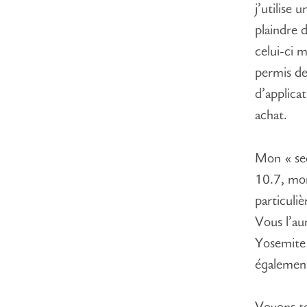
j’utilise
plaindre 
celui-ci 
permis de
d’applica
achat.
Mon « sec
10.7, mon
particuli
Vous l’aur
Yosemite 
également