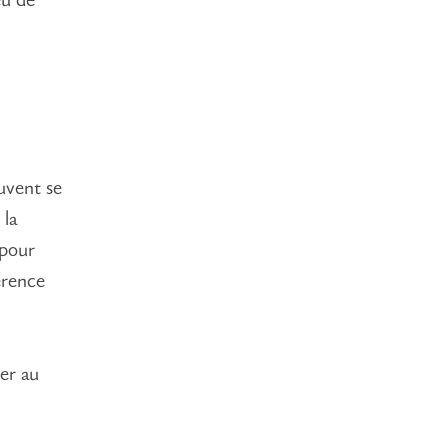
eu de
uvent se
 la
 pour
érence
ier au