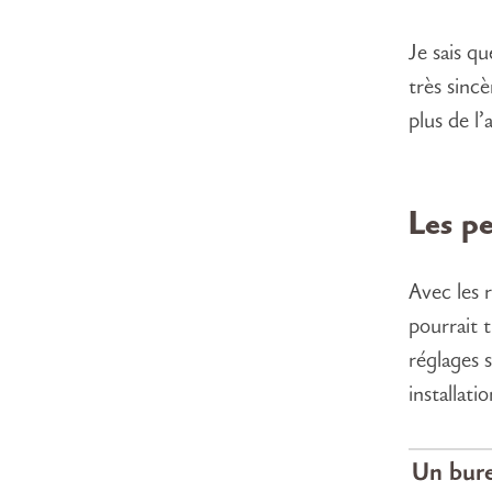
Je sais q
très sinc
plus de l
Les pe
Avec les 
pourrait t
réglages 
installatio
Un bur