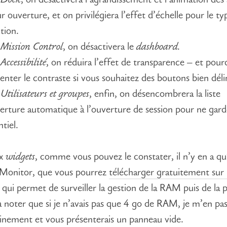
s
Dock
, on désactivera l’agrandissement et l’animation des 
ur ouverture, et on privilégiera l’effet d’échelle pour le ty
tion.
s
Mission Control
, on désactivera le
dashboard.
s
Accessibilité
, on réduira l’effet de transparence – et pour
nter le contraste si vous souhaitez des boutons bien déli
s
Utilisateurs et groupes
, enfin, on désencombrera la liste
erture automatique à l’ouverture de session pour ne gar
ntiel.
ux
widgets
, comme vous pouvez le constater, il n’y en a qu
onitor, que vous pourrez
télécharger gratuitement sur 
 qui permet de surveiller la gestion de la RAM puis de la p
à noter que si je n’avais pas que 4 go de RAM, je m’en pas
ainement et vous présenterais un panneau vide.