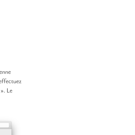
ienne
 effectuez
 ». Le