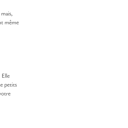
 mais,
ient même
 Elle
e petits
votre