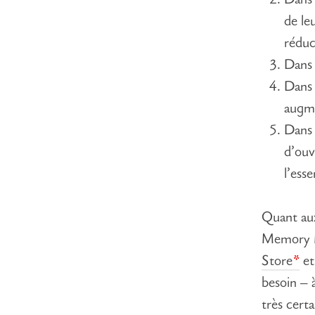
Dan
de le
réduc
Dan
Dan
augme
Dan
d’ouv
l’esse
Quant a
Memory M
Store
et
besoin – 
très cert