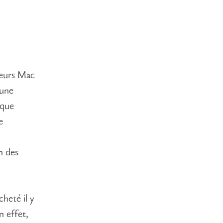
teurs Mac
 une
 que
e
n des
heté il y
n effet,